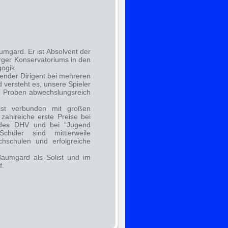
aumgard. Er ist Absolvent der
ger Konservatoriums in den
ogik.
ffender Dirigent bei mehreren
 versteht es, unsere Spieler
ie Proben abwechslungsreich
 ist verbunden mit großen
zahlreiche erste Preise bei
 des DHV und bei “Jugend
chüler sind mittlerweile
hschulen und erfolgreiche
 Baumgard als Solist und im
f.