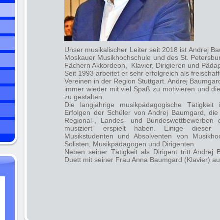
Unser musikalischer Leiter seit 2018 ist Andrej B
Moskauer Musikhochschule und des St. Petersbur
Fächern Akkordeon, Klavier, Dirigieren und Pädag
Seit 1993 arbeitet er sehr erfolgreich als freischa
Vereinen in der Region Stuttgart. Andrej Baumgard
immer wieder mit viel Spaß zu motivieren und d
zu gestalten.
Die langjährige musikpädagogische Tätigkeit
Erfolgen der Schüler von Andrej Baumgard, die 
Regional-, Landes- und Bundeswettbewerben
musiziert” erspielt haben. Einige dieser S
Musikstudenten und Absolventen von Musikhoc
Solisten, Musikpädagogen und Dirigenten.
Neben seiner Tätigkeit als Dirigent tritt Andrej
Duett mit seiner Frau Anna Baumgard (Klavier) au