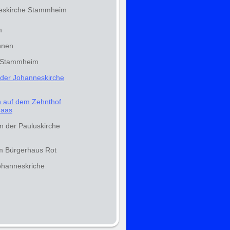
neskirche Stammheim
m
nnen
n Stammheim
 der Johanneskirche
n auf dem Zehnthof
Haas
n der Pauluskirche
im Bürgerhaus Rot
ohanneskriche