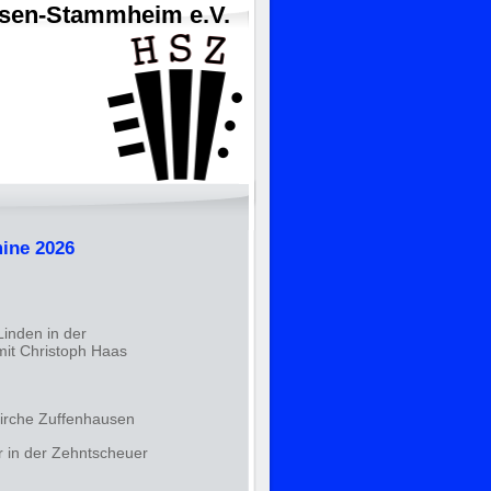
usen-Stammheim e.V.
ine 2026
Linden in der
it Christoph Haas
kirche Zuffenhausen
r in der Zehntscheuer