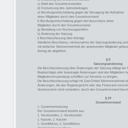
c) Wahl des Gesamtvorstandes
d) Festsetzung des Jahresbeitrages
e) Berufungsentscheidung gegen die Versagung der Aufnahme
eines Mitgliedes durch den Gesamtvorstand
f) Berufungsentscheidung gegen den Ausschluss eines
Mitgliedes durch den Gesamtvorstand
g) Bestellung von Rechnungsprüfern
h) Änderung der Satzung
i) Beschlussfassung über Anträge
Sämtliche Beschlüsse, mit Ausnahme der Satzungsänderung und 
mit einfacher Stimmenmehrheit der anwesenden Mitglieder gefasst.
Antrag als abgelehnt.
§ 9
Satzungsänderung
Die Beschlussfassung über Änderungen der Satzung obliegt der 
Beabsichtigte oder beantragte Änderungen sind den Mitgliedern be
Mitgliederversammlung schriftlich zur Kenntnis zu bringen.
Die Beschlussfassung erfolgt mit Zwei-Drittel-Stimmenmehrheit d
Änderungen, die das Registergericht oder das Finanzamt vorschr
Vereinszweck nicht verändern, durch den Gesamtvorstand besc
§ 10
Gesamtvorstand
1. Zusammensetzung
Der Gesamtvorstand besteht aus:
1. Vorsitzenden, 2. Vorsitzenden
1. Kassier, 2. Kassier
1. Schriftführer, 2. Schriftführer