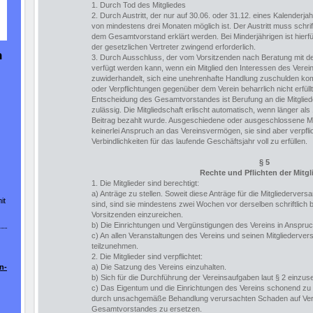
1. Durch Tod des Mitgliedes
2. Durch Austritt, der nur auf 30.06. oder 31.12. eines Kalenderjah
von mindestens drei Monaten möglich ist. Der Austritt muss schri
dem Gesamtvorstand erklärt werden. Bei Minderjährigen ist hierfür
der gesetzlichen Vertreter zwingend erforderlich.
n
3. Durch Ausschluss, der vom Vorsitzenden nach Beratung mit
verfügt werden kann, wenn ein Mitglied den Interessen des Verein
zuwiderhandelt, sich eine unehrenhafte Handlung zuschulden ko
oder Verpflichtungen gegenüber dem Verein beharrlich nicht erfüll
Entscheidung des Gesamtvorstandes ist Berufung an die Mitgli
zulässig. Die Mitgliedschaft erlischt automatisch, wenn länger als
Beitrag bezahlt wurde. Ausgeschiedene oder ausgeschlossene Mi
keinerlei Anspruch an das Vereinsvermögen, sie sind aber verpflic
Verbindlichkeiten für das laufende Geschäftsjahr voll zu erfüllen.
§ 5
Rechte und Pflichten der Mitgl
1. Die Mitglieder sind berechtigt:
a) Anträge zu stellen. Soweit diese Anträge für die Mitgliederve
it
sind, sind sie mindestens zwei Wochen vor derselben schriftlich 
Vorsitzenden einzureichen.
b) Die Einrichtungen und Vergünstigungen des Vereins in Anspru
c) An allen Veranstaltungen des Vereins und seinen Mitgliederv
teilzunehmen.
2. Die Mitglieder sind verpflichtet:
n-
a) Die Satzung des Vereins einzuhalten.
b) Sich für die Durchführung der Vereinsaufgaben laut § 2 einzus
c) Das Eigentum und die Einrichtungen des Vereins schonend zu
durch unsachgemäße Behandlung verursachten Schaden auf Ver
Gesamtvorstandes zu ersetzen.