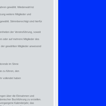
ahren gewählt. Wiederwahl ist
tzung weitere Mitglieder und
ewählt. Stimmberechtigt sind hierfür
nheiten der Vereinsführung, soweit
n oder auf mehrere Mitglieder des
e der gewählten Mitglieder anwesend
itzende im Sinne
te zu führen, den
ahr vollendet haben
nungen über die Einnahmen und
nischer Buchführung zu erstellen.
 vergangene Kalenderjahr, das