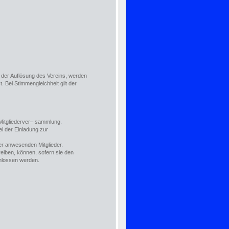
der Auflösung des Vereins, werden
 Bei Stimmengleichheit gilt der
Mitgliederver– sammlung.
i der Einladung zur
er anwesenden Mitglieder.
eiben, können, sofern sie den
hlossen werden.