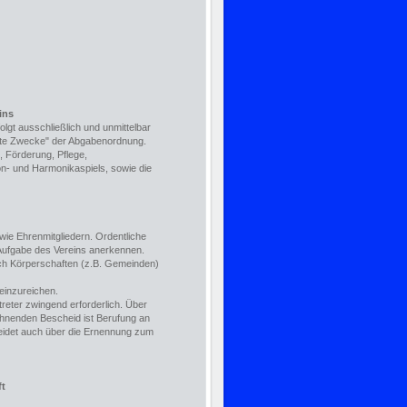
ins
gt ausschließlich und unmittelbar
gte Zwecke" der Abgabenordnung.
, Förderung, Pflege,
n- und Harmonikaspiels, sowie die
owie Ehrenmitgliedern. Ordentliche
 Aufgabe des Vereins anerkennen.
ch Körperschaften (z.B. Gemeinden)
 einzureichen.
rtreter zwingend erforderlich. Über
hnenden Bescheid ist Berufung an
eidet auch über die Ernennung zum
ft