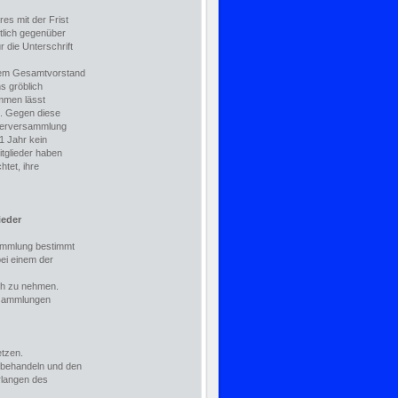
res mit der Frist
ftlich gegenüber
 die Unterschrift
 dem Gesamtvorstand
s gröblich
mmen lässt
t. Gegen diese
ederversammlung
 1 Jahr kein
tglieder haben
htet, ihre
ieder
rsammlung bestimmt
bei einem der
ch zu nehmen.
ersammlungen
etzen.
 behandeln und den
langen des