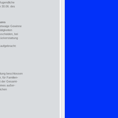
 Jugendliche
m 30.06. des
gens
 etwaige Gewinne
tigkeiten
sscheiden, bei
Rückerstattung
 aufgebracht:
mlung beschlossen
r, für Familien-
ßt der Gesamt-
eines außer-
lichen