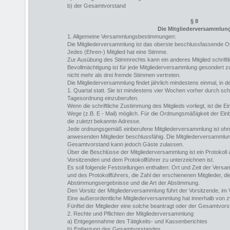
b) der Gesamtvorstand
§ 8
Die Mitgliederversammlun
1. Allgemeine Versammlungsbestimmungen:
Die Mitgliederversammlung ist das oberste beschlussfassende O
Jedes (Ehren-) Mitglied hat eine Stimme.
Zur Ausübung des Stimmrechts kann ein anderes Mitglied schriftl
Bevollmächtigung ist für jede Mitgliederversammlung gesondert zu e
nicht mehr als drei fremde Stimmen vertreten.
Die Mitgliederversammlung findet jährlich mindestens einmal, in d
1. Quartal statt. Sie ist mindestens vier Wochen vorher durch sch
Tagesordnung einzuberufen.
Wenn die schriftliche Zustimmung des Mitglieds vorliegt, ist die 
Wege (z.B. E - Mail) möglich. Für die Ordnungsmäßigkeit der Ei
die zuletzt bekannte Adresse.
Jede ordnungsgemäß einberufene Mitgliederversammlung ist ohne
anwesenden Mitglieder beschlussfähig. Die Mitgliederversammlung i
Gesamtvorstand kann jedoch Gäste zulassen.
Über die Beschlüsse der Mitgliederversammlung ist ein Protokoll
Vorsitzenden und dem Protokollführer zu unterzeichnen ist.
Es soll folgende Feststellungen enthalten: Ort und Zeit der Vers
und des Protokollführers, die Zahl der erschienenen Mitglieder, d
Abstimmungsergebnisse und die Art der Abstimmung.
Den Vorsitz der Mitgliederversammlung führt der Vorsitzende, im Ve
Eine außerordentliche Mitgliederversammlung hat innerhalb von z
Fünftel der Mitglieder eine solche beantragt oder der Gesamtvors
2. Rechte und Pflichten der Mitgliederversammlung
a) Entgegennahme des Tätigkeits- und Kassenberichtes
b) Entlastung des Gesamtvorstandes