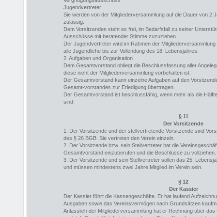
Vergnügungsausschuss
Jugendvertreter
Sie werden von der Mitgliederversammlung auf die Dauer von 2 J
zulässig.
Dem Vorsitzenden steht es frei, im Bedarfsfall zu seiner Unterstü
Ausschüsse mit beratender Stimme zuzuziehen.
Der Jugendvertreter wird im Rahmen der Mitgliederversammlung g
alle Jugendliche bis zur Vollendung des 18. Lebensjahres.
2. Aufgaben und Organisation
Dem Gesamtvorstand obliegt die Beschlussfassung aller Angelege
diese nicht der Mitgliederversammlung vorbehalten ist.
Der Gesamtvorstand kann einzelne Aufgaben auf den Vorsitzende
Gesamt-vorstandes zur Erledigung übertragen.
Der Gesamtvorstand ist beschlussfähig, wenn mehr als die Hälft
sind.
§ 11
Der Vorsitzende
1. Der Vorsitzende und der stellvertretende Vorsitzende sind Vors
des § 26 BGB. Sie vertreten den Verein einzeln.
2. Der Vorsitzende bzw. sein Stellvertreter hat die Vereinsgeschäf
Gesamtvorstand einzuberufen und die Beschlüsse zu vollziehen.
3. Der Vorsitzende und sein Stellvertreter sollen das 25. Lebensj
und müssen mindestens zwei Jahre Mitglied im Verein sein.
§ 12
Der Kassier
Der Kassier führt die Kassengeschäfte. Er hat laufend Aufzeich
Ausgaben sowie das Vereinsvermögen nach Grundsätzen kaufmän
Anlässlich der Mitgliederversammlung hat er Rechnung über das