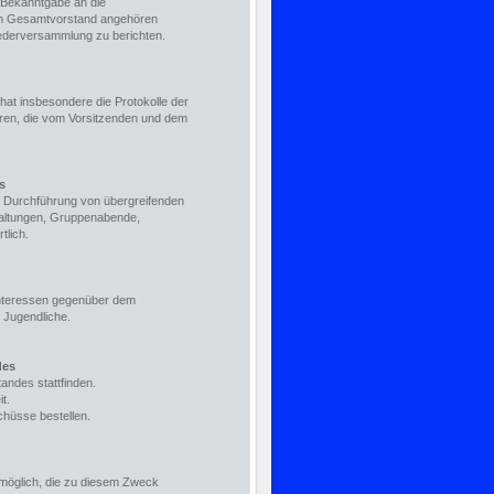
r Bekanntgabe an die
dem Gesamtvorstand angehören
iederversammlung zu berichten.
 hat insbesondere die Protokolle der
ren, die vom Vorsitzenden und dem
s
d Durchführung von übergreifenden
taltungen, Gruppenabende,
tlich.
 Interessen gegenüber dem
s Jugendliche.
des
andes stattfinden.
t.
hüsse bestellen.
g möglich, die zu diesem Zweck