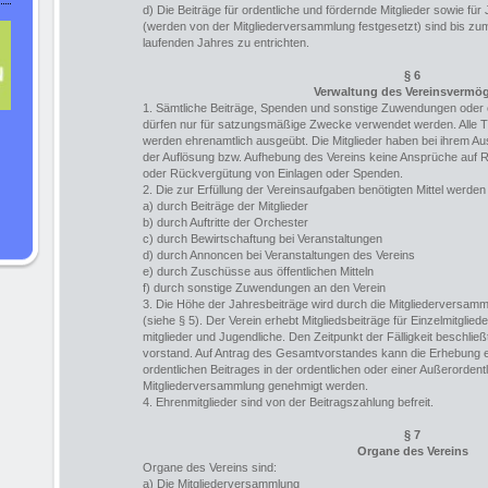
d) Die Beiträge für ordentliche und fördernde Mitglieder sowie für
(werden von der Mitgliederversammlung festgesetzt) sind bis zu
laufenden Jahres zu entrichten.
§ 6
Verwaltung des Vereinsvermö
1. Sämtliche Beiträge, Spenden und sonstige Zuwendungen oder
dürfen nur für satzungsmäßige Zwecke verwendet werden. Alle Tä
werden ehrenamtlich ausgeübt. Die Mitglieder haben bei ihrem Au
der Auflösung bzw. Aufhebung des Vereins keine Ansprüche auf 
oder Rückvergütung von Einlagen oder Spenden.
2. Die zur Erfüllung der Vereinsaufgaben benötigten Mittel werden
a) durch Beiträge der Mitglieder
b) durch Auftritte der Orchester
c) durch Bewirtschaftung bei Veranstaltungen
d) durch Annoncen bei Veranstaltungen des Vereins
e) durch Zuschüsse aus öffentlichen Mitteln
f) durch sonstige Zuwendungen an den Verein
3. Die Höhe der Jahresbeiträge wird durch die Mitgliederversam
(siehe § 5). Der Verein erhebt Mitgliedsbeiträge für Einzelmitgliede
mitglieder und Jugendliche. Den Zeitpunkt der Fälligkeit beschlie
vorstand. Auf Antrag des Gesamtvorstandes kann die Erhebung 
ordentlichen Beitrages in der ordentlichen oder einer Außerordent
Mitgliederversammlung genehmigt werden.
4. Ehrenmitglieder sind von der Beitragszahlung befreit.
§ 7
Organe des Vereins
Organe des Vereins sind:
a) Die Mitgliederversammlung