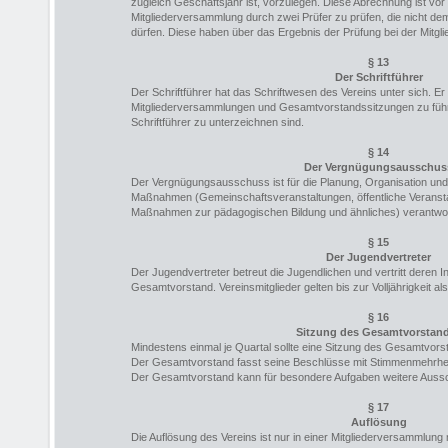
zugleich Geschäftsjahr ist, vorzulegen. Diese Abrechnung ist vo
Mitgliederversammlung durch zwei Prüfer zu prüfen, die nicht 
dürfen. Diese haben über das Ergebnis der Prüfung bei der Mitgl
§ 13
Der Schriftführer
Der Schriftführer hat das Schriftwesen des Vereins unter sich. Er
Mitgliederversammlungen und Gesamtvorstandssitzungen zu füh
Schriftführer zu unterzeichnen sind.
§ 14
Der Vergnügungsausschus
Der Vergnügungsausschuss ist für die Planung, Organisation un
Maßnahmen (Gemeinschaftsveranstaltungen, öffentliche Verans
Maßnahmen zur pädagogischen Bildung und ähnliches) verantwor
§ 15
Der Jugendvertreter
Der Jugendvertreter betreut die Jugendlichen und vertritt deren
Gesamtvorstand. Vereinsmitglieder gelten bis zur Volljährigkeit al
§ 16
Sitzung des Gesamtvorstan
Mindestens einmal je Quartal sollte eine Sitzung des Gesamtvorst
Der Gesamtvorstand fasst seine Beschlüsse mit Stimmenmehrhei
Der Gesamtvorstand kann für besondere Aufgaben weitere Aussc
§ 17
Auflösung
Die Auflösung des Vereins ist nur in einer Mitgliederversammlun