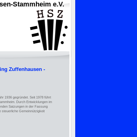
usen-Stammheim e.V.
ing Zuffenhausen -
hr 1936 gegründet. Seit 1978 führt
tammheim. Durch Entwicklungen im
henden Satzungen in der Fassung
e steuerliche Gemeinnützigkeit