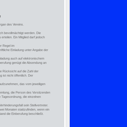
g
rgan des Vereins.
ich bevollmächtigt werden. Die
rteilen. Ein Mitglied darf jedoch
er Regel im
riftliche Einladung unter Angabe der
Einladung auch auf elektronischem
nberufung genügt die Absendung an
 Rücksicht auf die Zahl der
st nicht öffentlich. Der
 aufzunehmen, das vom jeweiligen
ammlung, die Person des Vorsitzenden
ie Tagesordnung, die einzelnen
rhinderungsfall sein Stellvertreter.
wei Monaten stattzufinden, wenn ein
tand die Einberufung beschließt.