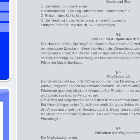
Name und Sitz
1. Der Verein führt den Namen
Handharmonika - Spielring Zuffenhausen - Stammheim e.V.
2. Er hat seinen Sitz in Stuttgart
3. Der Verein ist in das Vereinsregister beim Amtsgericht
Stuttgart unter der Register-Nr. 5423 eingetragen.
§ 2
Zweck und Aufgabe des Vere
Der Handharmonika-Spielring Zuffenhausen-Stammheim e.V. verfol
gemeinnützige Zwecke im Sinne des Abschnitts „Steuerbegünsti
Zweck und Aufgabe des Vereins sind die musikalische Ausbildung
Vervollkommnung und Verbreitung des Musizierens des Akkordeo
Pflege der Musik überhaupt.
§ 3
Mitgliedschaft
Der Verein besteht aus ordentlichen und fördernden Mitglieder, s
(aktive) Mitglieder können alle Personen werden, die Zweck und
Fördernde (passive) Mitglieder können außer Einzelpersonen au
und sonstige juristische Personen sein.
Der Antrag auf Mitgliedschaft ist schriftlich beim Gesamtvorstand
Bei Minderjährigen ist hierfür die Unterschrift der gesetzlichen Ve
den Antrag entscheidet der Gesamtvorstand. Gegen dessen able
die Mitgliederversammlung möglich. Der Gesamtvorstand entsch
Ehrenmitglied.
§ 4
Erlöschen der Mitgliedscha
Die Mitgliedschaft endet: