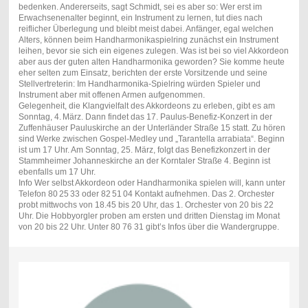
bedenken. Andererseits, sagt Schmidt, sei es aber so: Wer erst im
Erwachsenenalter beginnt, ein Instrument zu lernen, tut dies nach
reiflicher Überlegung und bleibt meist dabei. Anfänger, egal welchen
Alters, können beim Handharmonikaspielring zunächst ein Instrument
leihen, bevor sie sich ein eigenes zulegen. Was ist bei so viel Akkordeon
aber aus der guten alten Handharmonika geworden? Sie komme heute
eher selten zum Einsatz, berichten der erste Vorsitzende und seine
Stellvertreterin: Im Handharmonika-Spielring würden Spieler und
Instrument aber mit offenen Armen aufgenommen.
Gelegenheit, die Klangvielfalt des Akkordeons zu erleben, gibt es am
Sonntag, 4. März. Dann findet das 17. Paulus-Benefiz-Konzert in der
Zuffenhäuser Pauluskirche an der Unterländer Straße 15 statt. Zu hören
sind Werke zwischen Gospel-Medley und „Tarantella arrabiata“. Beginn
ist um 17 Uhr. Am Sonntag, 25. März, folgt das Benefizkonzert in der
Stammheimer Johanneskirche an der Korntaler Straße 4. Beginn ist
ebenfalls um 17 Uhr.
Info Wer selbst Akkordeon oder Handharmonika spielen will, kann unter
Telefon 80 25 33 oder 82 51 04 Kontakt aufnehmen. Das 2. Orchester
probt mittwochs von 18.45 bis 20 Uhr, das 1. Orchester von 20 bis 22
Uhr. Die Hobbyorgler proben am ersten und dritten Dienstag im Monat
von 20 bis 22 Uhr. Unter 80 76 31 gibt’s Infos über die Wandergruppe.