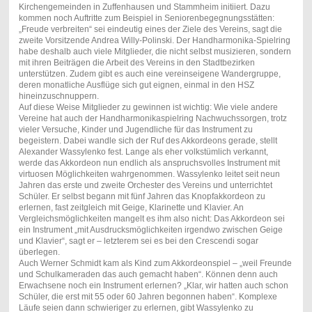
Kirchengemeinden in Zuffenhausen und Stammheim initiiert. Dazu
kommen noch Auftritte zum Beispiel in Seniorenbegegnungsstätten:
„Freude verbreiten“ sei eindeutig eines der Ziele des Vereins, sagt die
zweite Vorsitzende Andrea Willy-Polinski. Der Handharmonika-Spielring
habe deshalb auch viele Mitglieder, die nicht selbst musizieren, sondern
mit ihren Beiträgen die Arbeit des Vereins in den Stadtbezirken
unterstützen. Zudem gibt es auch eine vereinseigene Wandergruppe,
deren monatliche Ausflüge sich gut eignen, einmal in den HSZ
hineinzuschnuppern.
Auf diese Weise Mitglieder zu gewinnen ist wichtig: Wie viele andere
Vereine hat auch der Handharmonikaspielring Nachwuchssorgen, trotz
vieler Versuche, Kinder und Jugendliche für das Instrument zu
begeistern. Dabei wandle sich der Ruf des Akkordeons gerade, stellt
Alexander Wassylenko fest. Lange als eher volkstümlich verkannt,
werde das Akkordeon nun endlich als anspruchsvolles Instrument mit
virtuosen Möglichkeiten wahrgenommen. Wassylenko leitet seit neun
Jahren das erste und zweite Orchester des Vereins und unterrichtet
Schüler. Er selbst begann mit fünf Jahren das Knopfakkordeon zu
erlernen, fast zeitgleich mit Geige, Klarinette und Klavier. An
Vergleichsmöglichkeiten mangelt es ihm also nicht: Das Akkordeon sei
ein Instrument „mit Ausdrucksmöglichkeiten irgendwo zwischen Geige
und Klavier“, sagt er – letzterem sei es bei den Crescendi sogar
überlegen.
Auch Werner Schmidt kam als Kind zum Akkordeonspiel – „weil Freunde
und Schulkameraden das auch gemacht haben“. Können denn auch
Erwachsene noch ein Instrument erlernen? „Klar, wir hatten auch schon
Schüler, die erst mit 55 oder 60 Jahren begonnen haben“. Komplexe
Läufe seien dann schwieriger zu erlernen, gibt Wassylenko zu